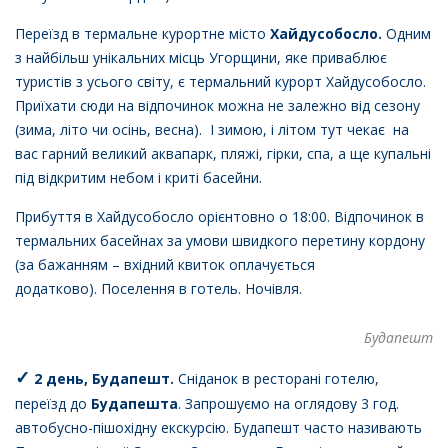
Переїзд в термальне курортне місто
Хайдусобосло.
Одним
з найбільш унікальних місць Угорщини, яке приваблює
туристів з усього світу, є термальний курорт Хайдусобосло.
Приїхати сюди на відпочинок можна не залежно від сезону
(зима, літо чи осінь, весна). І зимою, і літом тут чекає на
вас гарний великий аквапарк, пляжі, гірки, спа, а ще купальні
під відкритим небом і криті басейни.
Прибуття в Хайдусобосло орієнтовно о 18:00. Відпочинок в
термальних басейнах за умови швидкого перетину кордону
(за бажанням – вхідний квиток оплачується
додатково). Поселення в готель. Ночівля.
Будапешт
✓
2 день, Будапешт.
Сніданок в ресторані готелю,
пере
їзд до
Будапешта
. Запрошуємо на оглядову 3 год.
автобусно-пішохідну екскурсію. Будапешт часто називають