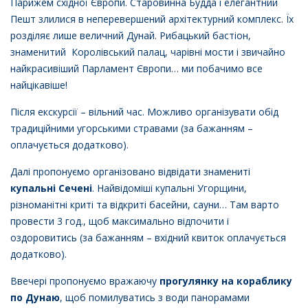
Парижем східної Європи. Старовинна Будда і елегантний
Пешт злилися в неперевершений архітектурний комплекс. Їх
розділяє лише величний Дунай. Рибацький бастіон,
знаменитий Королівський палац, чарівні мости і звичайно
найкрасивіший Парламент Європи… ми побачимо все
найцікавіше!
Після екскурсії – вільний час. Можливо організувати обід
традиційними угорськими стравами (за бажанням –
оплачується додатково).
Далі пропонуємо організовано відвідати знамениті
купальні Сечені
. Найвідоміші купальні Угорщини,
різноманітні криті та відкриті басейни, сауни… Там варто
провести 3 год., щоб максимально відпочити і
оздоровитись (за бажанням – вхідний квиток оплачується
додатково).
Ввечері пропонуємо вражаючу
прогулянку на кораблику
по Дунаю
, щоб помилуватись з води панорамами