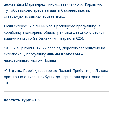
церква Діви Марії перед Тином… і звичайно ж, Карлів міст!
Тут обов’язково треба загадати бажання, яке, як
стверджують, завжди збувається…
Після екскурсії – вільний час. Пропонуємо прогулянку на
кораблику з шикарним обідом у вигляді швецького столу і
видами на місто (за бажанням – вартість €25).
18:00 – збір групи, нічний переїзд. Дорогою запрошуємо на
ексклюзивну прогулянку
нічним Краковом
–
найкрасивішим містом Польщі!
✓
5 день.
Переїзд територією Польщі. Прибуття до
Львова
орієнтовно о 12:00. Прибуття до Тернополя орієнтовно о
14:00.
Вартість туру:
€195