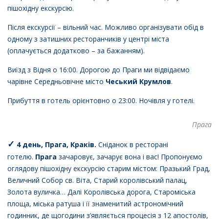
пішохідну екскурсію.
Після екскурсії – вільний час. Можливо організувати обід в
одному з затишних ресторанчиків у центрі міста
(оплачується додатково – за бажанням).
Виїзд з Відня о 16:00. Дорогою до Праги ми відвідаємо
чарівне Середньовічне місто
Чеський Крумлов
.
Прибуття в готель орієнтовно о 23:00. Ночівля у готелі.
Прага
✓
4 день, Прага, Краків.
Сніданок в ресторані
готелю.
Прага
зачаровує, зачарує вона і вас! Пропонуємо
оглядову пішохідну екскурсію старим містом: Празький Град,
Величний Собор св. Віта, Старий королівський палац,
Золота вуличка… Далі Королівська дорога, Староміська
площа, міська ратуша і її знаменитий астрономічний
годинник, де щогодини з’являється процесія з 12 апостолів,