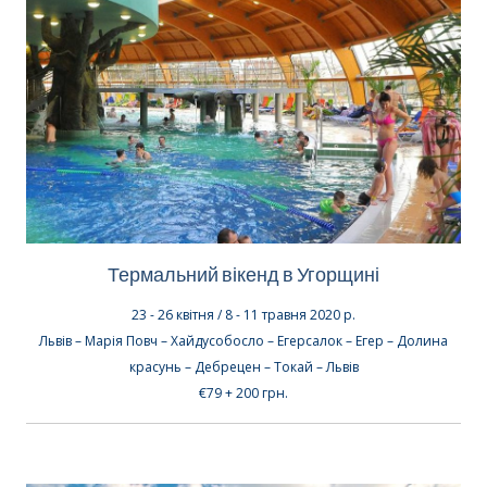
Термальний вікенд в Угорщині
23 - 26 квітня / 8 - 11 травня
2020 р.
Львів –
Марія Повч – Хайдусобосло – Егерсалок – Егер – Долина
красунь – Дебрецен – Токай
– Львів
€79 + 200 грн.