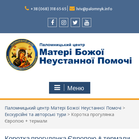
Перейти
до
+38 (068) 318 65 65
lviv@palomnyk.info
вмісту
Facebook
Instagram
Twitter
Youtube
Меню
Паломницький центр Матері Божої Неустанної Помочі
>
Екскурсійні та авторські тури
>
Коротка прогулянка
Європою + термали
Коротка прогулянка Європою + термали