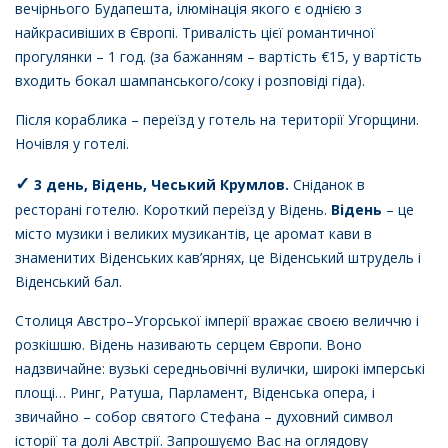
вечірнього Будапешта, ілюмінація якого є однією з
найкрасивіших в Європі. Тривалість цієї романтичної
прогулянки – 1 год. (за бажанням – вартість €15, у вартість
входить бокал шампанського/соку і розповіді гіда).
Після кораблика – переїзд у готель на території Угорщини.
Ночівля у готелі.
✓
3 день, Відень, Чеський Крумлов.
Сніданок в
ресторані готелю.
Короткий переїзд у Відень.
Відень
– це
місто музики і великих музикантів, це аромат кави в
знаменитих Віденських кав’ярнях, це Віденський штрудель і
Віденський бал.
Столиця Австро–Угорської імперії вражає своєю величчю і
розкішшю. Відень називають серцем Європи. Воно
надзвичайне: вузькі середньовічні вулички, широкі імперські
площі… Ринг, Ратуша, Парламент, Віденська опера, і
звичайно – собор святого Стефана – духовний символ
історії та долі Австрії.
Запрошуємо Вас на оглядову