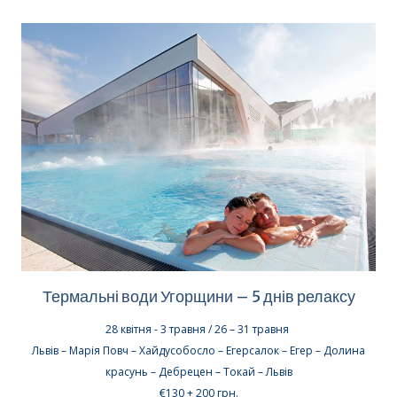
Термальні води Угорщини – 5 днів релаксу
28 квітня - 3 травня / 26
–
31 травня
Львів –
Марія Повч – Хайдусобосло – Егерсалок – Егер – Долина
красунь – Дебрецен – Токай
– Львів
€130 + 200 грн.