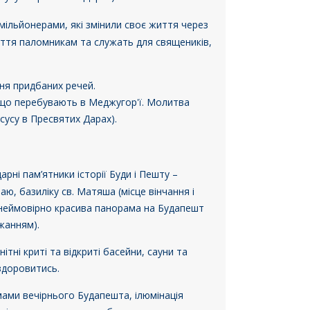
мільйонерами, які змінили своє життя через
ття паломникам та служать для священиків,
ення придбаних речей.
, що перебувають в Меджугор'ї. Молитва
сусу в Пресвятих Дарах).
рні пам’ятники історії Буди і Пешту –
ю, базиліку св. Матяша (місце вінчання і
я неймовірно красива панорама на Будапешт
жанням).
ітні криті та відкриті басейни, сауни та
здоровитись.
ами вечірнього Будапешта, ілюмінація