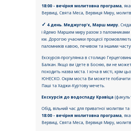
18:00 - вечірня молитовна програма
, як
Вервиці, Свята Меса, Вервиця Миру, молитви 
✓
4 день
.
Меджугор'є,
Марш миру.
Сніда
і йдемо Маршем миру разом з паломниками з 
км. Дорогою учасники процесії промовляють
паломників кавою, печивом та іншими часту
Екскурсія-прогулянка в столицю Герцегови
Балкан. Якщо ви їдете в Боснію, ви не может
походить назва міста. І хоча в місті, крім 
ЮНЕСКО. Окрім моста Ви можете побачити ще
Паші та Хаджи-Куртову мечеть.
Екскурсія до водоспаду Кравіца
(факуль
Обід, вільний час для приватної молитви та 
18:00 - вечірня молитовна програма
, як
Вервиці, Свята Меса, Вервиця Миру, молитви 