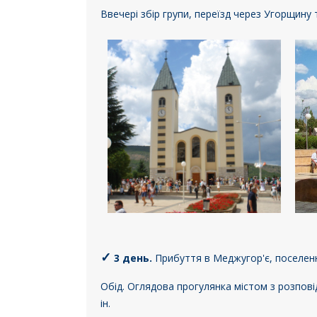
Ввечері збір групи, переїзд через Угорщину 
✓
3 день.
Прибуття в Меджугор'є, поселенн
Обід.
Оглядова прогулянка містом з розпові
ін.