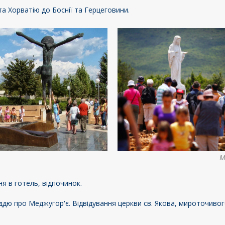
та Хорватію до Боснії та Герцеговини.
М
я в готель, відпочинок.
ддю про Меджугор'є. Відвідування церкви св. Якова, мироточивог