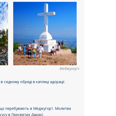
Меджугор'є
в східному обряді в каплиці адорації.
, що перебувають в Меджугор'ї. Молитва
сусу в Пресвятих Дарах).