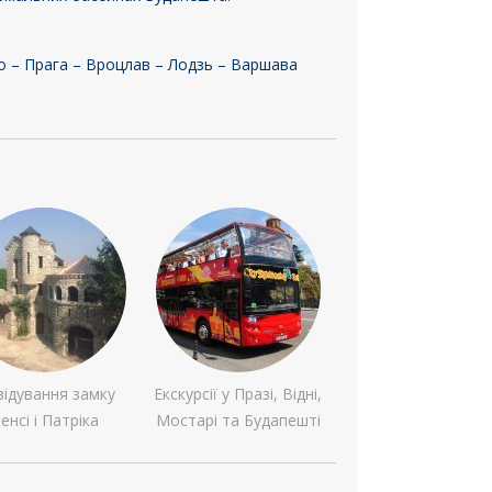
о – Прага – Вроцлав – Лодзь – Варшава
відування замку
Екскурсії у Празі, Відні,
енсі і Патріка
Мостарі та Будапешті