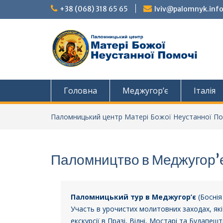
Перейти
+38 (068) 318 65 65
lviv@palomnyk.inf
до
вмісту
Головна
Меджугор’є
Італія
Паломницький центр Матері Божої Неустанної По
Паломництво в Меджугор’є
Паломницький тур в Меджугор’є
(Боснія
Участь в урочистих молитовних заходах, які 
екскурсії в Празі, Відні, Мостарі та Будапе