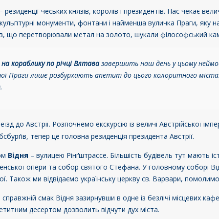
 резиденції чеських князів, королів і президентів. Нас чекає ве
 скульптурні монументи, фонтани і найменша вуличка Праги, яку 
ів, що перетворювали метал на золото, шукали філософський кам
 на кораблику по річці Влтава
завершить наш день у цьому неймов
чної Праги лише розбурхають апетит до цього колоритного міста.
)
.
еїзд до Австрії. Розпочнемо екскурсію із величі Австрійської імп
сбурґів, тепер це головна резиденція президента Австрії.
ом
Відня
– вулицею Рінґштрассе. Більшість будівель тут мають іс
енської опери та собор святого Стефана. У головному соборі Від
ої. Також ми відвідаємо українську церкву св. Варвари, помолимос
е справжній смак Відня зазирнувши в одне із безлічі місцевих ка
титним десертом дозволить відчути дух міста.