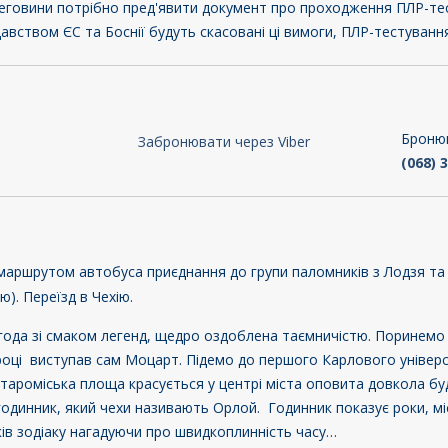
еговини потрібно пред'явити документ про проходження ПЛР-тест
авством ЄС та Боснії будуть скасовані ці вимоги, ПЛР-тестування
Бронюв
Забронювати через Viber
(068) 
а маршрутом автобуса приєднання до групи паломників з Лодзя та 
). Переїзд в Чехію.
ода зі смаком легенд, щедро оздоблена таємничістю. Поринемо
році виступав сам Моцарт. Підемо до першого Карлового універси
Староміська площа красується у центрі міста оповита довкола бу
динник, який чехи називають Орлой. Годинник показує роки, місяц
ків зодіаку нагадуючи про швидкоплинність часу…