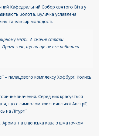
личний Кафедральний Собор святого Віта у
називають Золота. Вуличка уславлена
інь та еліксир молодості.
ірному місті. А смачні страви
 Прага знає, що ви ще не все побачили
ерії – палацового комплексу Хофбурґ. Колись
торичне значення. Серед них красується
ня, що є символом християнської Австрії,
ь на Літургії.
фе. Ароматна віденська кава з шматочком