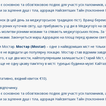
а є основною та обов'язковою подією для участі усіх паломників
за зцілення душі і тіла, адорація Найсвятіших Тайн (поклоніння І
нок (в цей день за меджугорською традицією піст). Вранці берем
різних куточків світу, що прибувають у ці дні в Меджугор’є на 
 молитви різними мовами та співають меджугорських пісень. За 
нками. Закінчується марш Адорацією на площі перед храмом свят
ни Мостар.
Мостар
(Mostar)
– одне з найвідоміших міст не тільки в
е не відвідати цю популярну локацію. Мостар став відомим завдя
цього, є ще два мости, найпопулярнішим залишається Старий Міст
 не одну цікаву пам'ятку в місті: турецькі будинки-музеї Кайт
тативно, вхідний квиток €10).
відпочинку.
а є основною та обов'язковою подією для участі усіх паломників
за зцілення душі і тіла, адорація Найсвятіших Тайн (поклоніння І