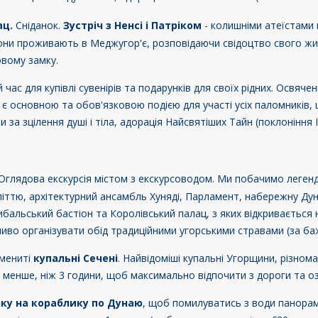
ац.
Сніданок.
Зустріч з Ненсі і Патріком
- колишніми атеїстами 
вони проживають в Меджугор'є, розповідаючи свідоцтво свого жи
вому замку.
й час для купівлі сувенірів та подарунків для своїх рідних. Освяч
а є основною та обов'язковою подією для участі усіх паломників
за зцілення душі і тіла, адорація Найсвятіших Тайн (поклоніння І
 Оглядова екскурсія містом з екскурсоводом. Ми побачимо легенда
іттю, архітектурний ансамбль Хуняді, Парламент, набережну Дуна
ибальський бастіон та Королівський палац, з яких відкриваєтьс
жливо організувати обід традиційними угорськими стравами (за ба
амениті
купальні Сечені
. Найвідоміші купальні Угорщини, різноман
е менше, ніж 3 години, щоб максимально відпочити з дороги та о
ку на кораблику по Дунаю
, щоб помилуватись з води панорам