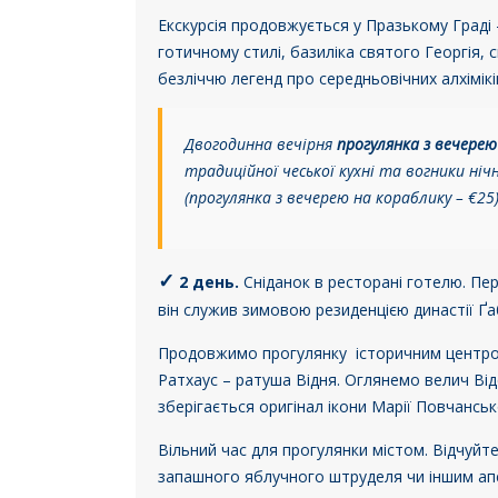
Екскурсія продовжується у Празькому Граді –
готичному стилі, базиліка святого Георгія,
безліччю легенд про середньовічних алхімік
Двогодинна вечірня
прогулянка з вечерею
традиційної чеської кухні та вогники ні
(п
рогулянка з вечерею на кораблику – €25
✓
2 день.
Сніданок в ресторані готелю.
Пер
він служив зимовою резиденцією династії Ґаб
Продовжимо прогулянку історичним центр
Ратхаус – ратуша Відня. Оглянемо велич Від
зберігається оригінал ікони Марії Повчанськ
Вільний час для прогулянки містом. Відчуйт
запашного яблучного штруделя чи іншим апе