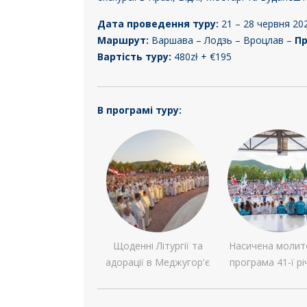
Дата проведення туру:
21 – 28 червня 202
Маршрут:
Варшава – Лодзь – Вроцлав –
П
Вартість туру:
480zł + €195
В програмі туру:
Щоденні Літургії та
Насичена молит
адорації в Меджугор'є
програма 41-ї рі