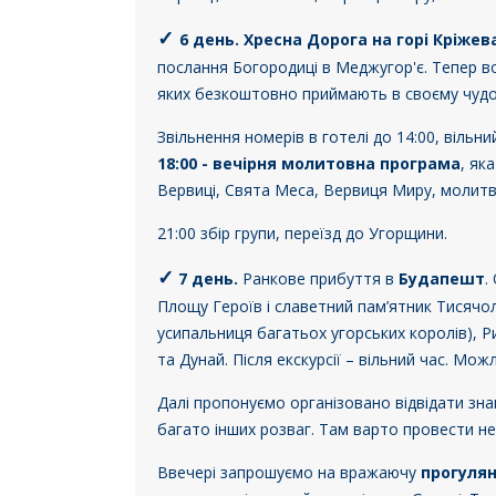
✓
6 день.
Хресна Дорога на горі Кріжев
послання Богородиці в Меджугор'є. Тепер 
яких безкоштовно приймають в своєму чудо
Звільнення номерів в готелі до 14:00, вільни
18:00 - вечірня молитовна програма
, як
Вервиці, Свята Меса, Вервиця Миру, молитви 
21:00 збір групи, переїзд до Угорщини.
✓
7 день.
Ранкове прибуття в
Будапешт
.
Площу Героїв і славетний пам’ятник Тисячол
усипальниця багатьох угорських королів), Р
та Дунай.
Після екскурсії – вільний час. Мо
Далі пропонуємо організовано відвідати зн
багато інших розваг. Там варто провести н
Ввечері запрошуємо на вражаючу
прогулян