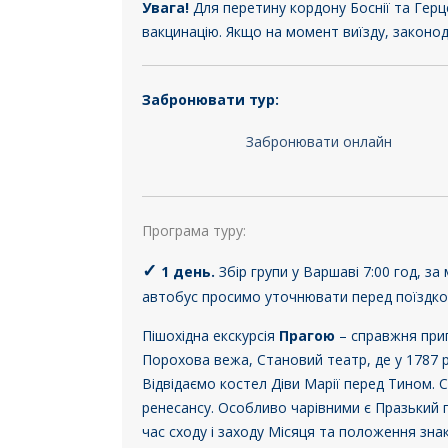
Увага!
Для перетину кордону Боснії та Герц
вакцинацію. Якщо на момент виїзду, законод
Забронювати тур:
Забронювати онлайн
Програма туру:
✓
1 день
.
Збір групи у Варшаві 7:00 год, з
автобус просимо уточнювати перед поїздкою
Пішохідна екскурсія
Прагою
– справжня приг
Порохова вежа, Становий театр, де у 1787 
Відвідаємо костел Діви Марії перед Тином. 
ренесансу. Особливо чарівними є Празький го
час сходу і заходу Місяця та положення зна