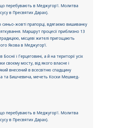
, що перебувають в Меджугор'ї. Молитва
сусу в Пресвятих Дарах).
о синьо-жовті прапорці, вдягаємо вишиванку
святкування. Маршрут процесії приблизно 13
традицією, місцеві жителі пригощають
ого Якова в Меджугор’ї.
 Боснії і Герцеговині, а й на території усіх
ки своєму мосту, від якого власне і
, який внесений в всесвітню спадщину
аза та Бишчевича, мечеть Коски Мешмед-
, що перебувають в Меджугор'ї. Молитва
сусу в Пресвятих Дарах).