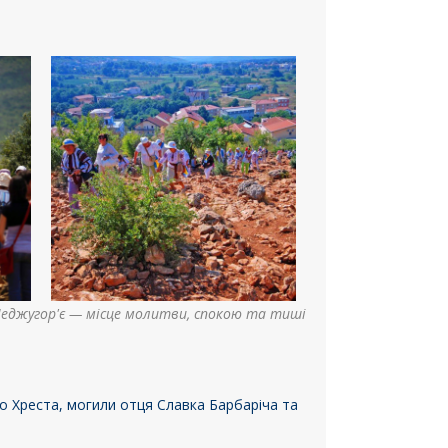
еджугор'є — місце молитви, спокою та тиші
о Хреста, могили отця Славка Барбаріча та