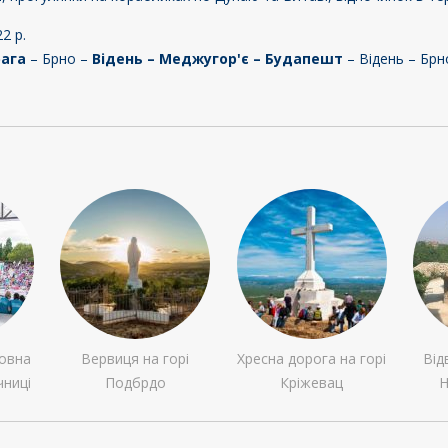
2 р.
рага
– Брно –
Відень – Меджугор'є – Будапешт
– Відень – Брн
овна
Вервиця на горі
Хресна дорога на горі
Від
чниці
Подбрдо
Кріжевац
Н