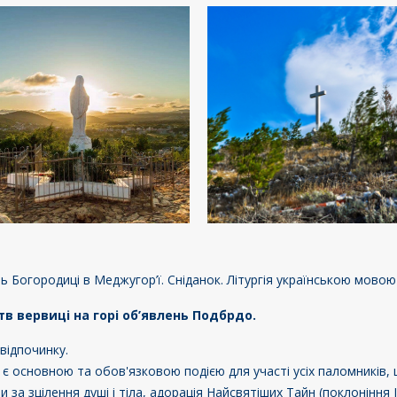
ь Богородиці в Меджугор’ї. Сніданок. Літургія українською мовою 
в вервиці на горі об’явлень Подбрдо.
відпочинку.
а є основною та обов'язковою подією для участі усіх паломників
за зцілення душі і тіла, адорація Найсвятіших Тайн (поклоніння І