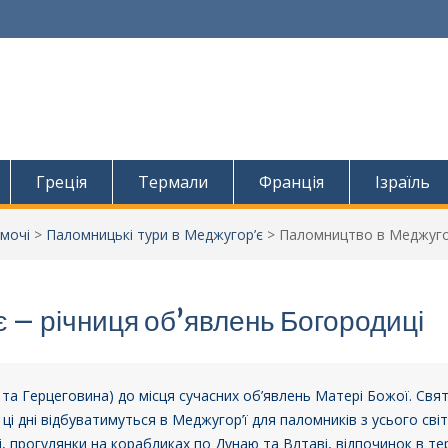
o
Греція
Термали
Франція
Ізраїль
мочі
>
Паломницькі тури в Меджугор’є
>
Паломництво в Меджугор
 – річниця об’явлень Богородиці
 та Герцеговина) до місця сучасних об’явлень Матері Божої. Свят
ці дні відбуватимуться в Меджугор’ї для паломників з усього сві
шті, прогулянки на корабликах по Дунаю та Влтаві, відпочинок в 