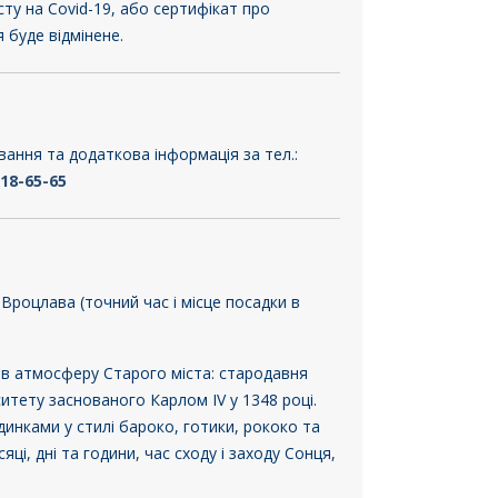
у на Covid-19, або сертифікат про
 буде відмінене.
ання та додаткова інформація за тел.:
318-65-65
Вроцлава (точний час і місце посадки в
 в атмосферу Старого міста: стародавня
тету заснованого Карлом IV у 1348 році.
динками у стилі бароко, готики, рококо та
і, дні та години, час сходу і заходу Сонця,