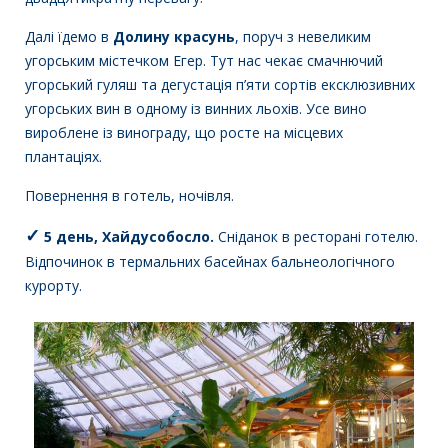
Далі їдемо в
Долину красунь
, поруч з невеликим
угорським містечком Егер. Тут нас чекає смачнючий
угорський гуляш та дегустація п’яти сортів ексклюзивних
угорських вин в одному із винних льохів. Усе вино
вироблене із винограду, що росте на місцевих
плантаціях.
Повернення в готель, ночівля.
✓
5 день, Хайдусобосло.
Сніданок в ресторані готелю.
Відпочинок в термальних басейнах бальнеологічного
курорту.