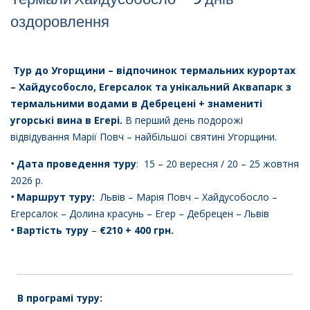
оздоровлення
Тур до Угорщини – відпочинок термальних курортах
– Хайдусобосло, Егерсалок
та унікальний Аквапарк з
термальними водами в Дебрецені
+ знамениті
угорські вина в Егері.
В перший день подорожі
відвідування Марії Повч
– найбільшої святині Угорщини.
•
Дата проведення туру
:
15 – 20 вересня / 20 – 25 жовтня
2026 р.
•
Маршрут туру:
Львів – Марія Повч –
Хайдусобосло –
Егерсалок
– Долина красунь
– Егер – Дебрецен
– Львів
•
Вартість туру
–
€210 + 400 грн.
В програмі туру: