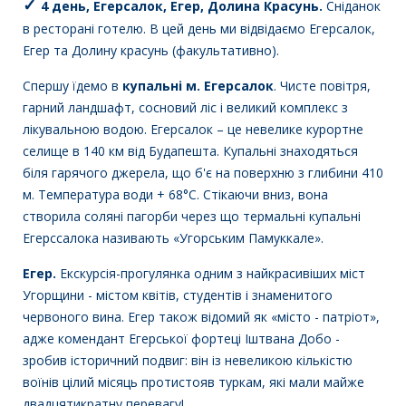
✓
4 день, Егерсалок, Егер, Долина Красунь.
Сніданок
в ресторані готелю.
В
цей день ми відвідаємо Егерсалок,
Егер та Долину красунь (факультативно).
Спершу їдемо в
купальні м. Егерсалок
.
Чисте повітря,
гарний ландшафт, сосновий ліс і великий комплекс з
лікувальною водою. Егерсалок – це невелике курортне
селище в 140 км від Будапешта. Купальні знаходяться
біля гарячого джерела, що б'є на поверхню з глибини 410
м. Температура води + 68°С. Стікаючи вниз, вона
створила соляні пагорби через що термальні купальні
Егерссалока називають «Угорським Памуккале».
Егер.
Екскурсія-прогулянка одним з найкрасивіших міст
Угорщини - містом квітів, студентів і знаменитого
червоного вина. Егер також відомий як «місто - патріот»,
адже комендант Егерської фортеці Іштвана Добо -
зробив історичний подвиг: він із невеликою кількістю
воїнів цілий місяць протистояв туркам, які мали майже
двадцятикратну перевагу!