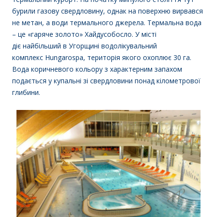
бурили газову свердловину, однак на поверхню вирвався
не метан, а води термального джерела.
Термальна вода
– це «гаряче золото» Хайдусобосло. У місті
діє найбільший в Угорщині водолікувальний
комплекс Hungarospa, територія якого охоплює 30 га.
Вода коричневого кольору з характерним запахом
подається у купальні зі свердловини понад кілометрової
глибини.