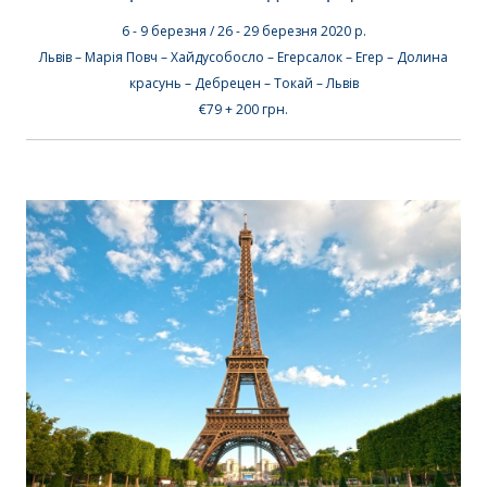
6 - 9 березня / 26 - 29 березня
2020 р.
Львів –
Марія Повч – Хайдусобосло – Егерсалок – Егер – Долина
красунь – Дебрецен – Токай
– Львів
€79 + 200 грн.