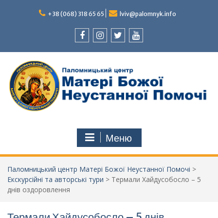
Перейти
до
+38 (068) 318 65 65
lviv@palomnyk.info
вмісту
Facebook
Instagram
Twitter
Youtube
Меню
Паломницький центр Матері Божої Неустанної Помочі
>
Екскурсійні та авторські тури
>
Термали Хайдусобосло – 5
днів оздоровлення
Термали Хайдусобосло – 5 днів