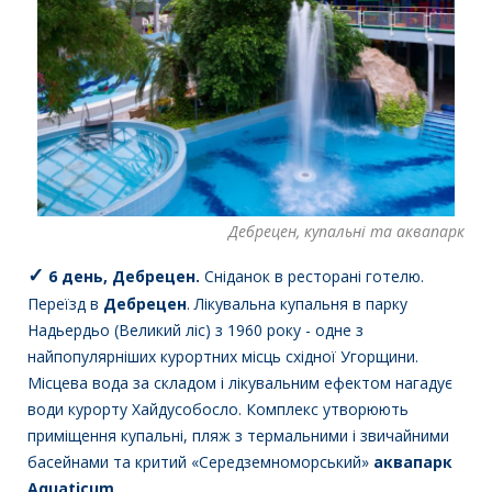
Дебрецен, купальні та аквапарк
✓
6 день,
Дебрецен.
Сніданок в ресторані готелю.
Переїзд в
Дебрецен
. Лікувальна купальня в парку
Надьердьо (Великий ліс) з 1960 року - одне з
найпопулярніших курортних місць східної Угорщини.
Місцева вода за складом і лікувальним ефектом нагадує
води курорту Хайдусобосло. Комплекс утворюють
приміщення купальні, пляж з термальними і звичайними
басейнами та критий «Середземноморський»
аквапарк
Aquaticum
.