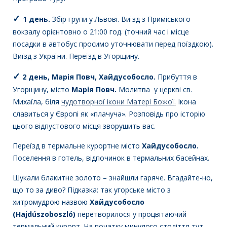
✓
1 день.
Збір групи у Львові. Виїзд з Приміського
вокзалу орієнтовно о 21:00 год. (точний час і місце
посадки в автобус просимо уточнювати перед поїздкою).
Виїзд з України. Переїзд в Угорщину.
✓
2 день, Марія Повч, Хайдусобосло.
Прибуття в
Угорщину, місто
Марія Повч.
Молитва у церкві св.
Михаїла, біля
чудотворної ікони Матері Божої
.
Ікона
славиться у Європі як «плачуча». Розповідь про історію
цього відпустового місця зворушить вас.
Переїзд в термальне курортне місто
Хайдусобосло.
Поселення в готель, відпочинок в термальних басейнах.
Шукали блакитне золото – знайшли гаряче. Вгадайте-но,
що то за диво? Підказка: так угорське місто з
хитромудрою назвою
Хайдусобосло
(Hajdúszoboszló)
перетворилося у процвітаючий
термальний курорт. На початку минулого століття тут