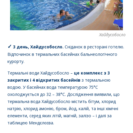
Хайдусобосло
✓
3 день, Хайдусобосло.
Сніданок в ресторані готелю.
Відпочинок в термальних басейнах бальнеологічного
курорту.
Термальні води Хайдусобосло –
це комплекс з 3
закритих і 4 відкритих басейнів
з термальною
водою. У басейнах вода температурою 75°С
охолоджується до 32 – 38°С. Дослідження виявили, що
термальна вода Хайдусобосло містить бітум, хлорид
натрію, хлорид амонію, бром, йод, калій, та інші хімічні
елементи, серед яких літій, магній, залізо – і далі за
таблицею Мендєлєєва.