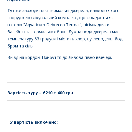
Тут же знаходиться термальні джерела, навколо якого
споруджено лікувальний комплекс, що складається з
готелю "Aqvaticum Debrecen Termal", вісімнадцяти
басейнів та термальних бань. Лужна вода джерела має
температуру 63 градуси і містить хлор, вуглеводень, йод,
бром та сіль.
Виїзд на кордон. Прибуття до Львова пізно ввечері.
Вартість туру
–
€210 + 400 грн.
У вартість включено: