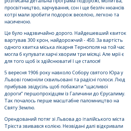
розписана детальна програма подорожі, молитва,
просвітництво, харчування, сон і ще безліч нюансів
котрі мали зробити подорож веселою, легкою та
насиченою.
Це було надзвичайно дорого. Найдешевший квиток
вартував 300 крон, найдорожчий - 450. За вартість
одного квитка міська лікарня Тернополя на той час
могла б купувати харчі хворим три місяці. Але мрії є
для того щоб їх здійснювати! І це сталося!
5 вересня 1906 року навколо Собору святого Юра у
Львові гомоніли схвильовані та радісні голоси. Люд
прибував звідусіль щоб побажати “щасливої
дороги” першопрохідцям із Галичини до Єрусалиму.
Так почалось перше масштабне паломництво на
Святу Землю.
Орендований потяг зі Львова до італійського міста
Трієста звивався колією. Незвідані далі відкривали