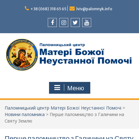
Перейти
до
+38 (068) 318 65 65
lviv@palomnyk.info
вмісту
Facebook
Instagram
Twitter
Youtube
Меню
Паломницький центр Матері Божої Неустанної Помочі
>
Новини паломника
>
Перше паломництво з Галичини на
Святу Землю
Перше паломництво з Галичини на Святу