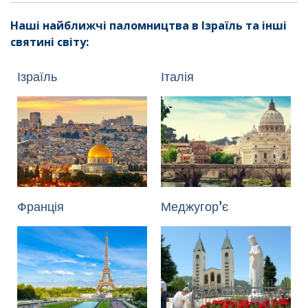
Наші найближчі паломництва в Ізраїль та інші
святині світу:
Ізраїль
Італія
Франція
Меджугор’є