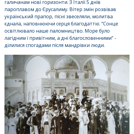
галичанам нові горизонти. З Італії 5 днів
пароплавом до Єрусалиму. Вітер змін розвівав
український прапор, пісні звеселяли, молитва
єднала, наповнюючи серця благодаттю. “Сонце
освітлювало наше паломництво. Море було
лагідним і привітним, а дні благословенними” -
ділилися спогадами після мандрівки люди.