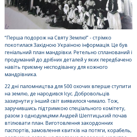
“Перша подорож на Святу Землю!” - стрімко
покотилася Західною Україною інформація. Це був
геніальний план мандрівки. Ретельно спланований і
продуманий до дрібних деталей у яких передбачено
навіть приємну несподіванку для кожного
мандрівника.
22 дні паломництва для 500 охочих вперше ступити
на землю, де народився Ісус. Добровольців
зазирнути у інший світ виявилося чимало. Тож,
заручившись підтримкою спеціального комітету,
разом з однодумцями Андрей Шептицький почав
втілювати план. Виготовлення закордонних
паспортів, замовлення квитків на потяги, корабель,