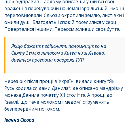
щоб відправив її додому вписавши у ній всі свої
враження перебуваючи на Землі Ізраїльській. Емоції
переповнювали. Сльози окропили землю, листівки і
омили душі. Благодать і спокій поселилися у серці.
Поверталися іншими. Переосмисливши своє буття.
Якщо бажаєте здійснити паломництво на
Святу Землю літаком з Києва чи зі Львова,
дивіться програми подорожі
ТУТ
!
Через рік після прощі в Україні видали книгу “Як
Русь ходила слідами Данила”, де описано мандрівку
монаха Данила початку XII століття. А прощі до
“землі, що тече молоком і медом” струменять
безперервним потоком.
Іванна Сікора