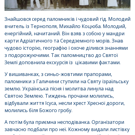
Знайшовся серед паломників і чудовий гід. Молодий
вчитель із Тернополя, Михайло Коцюба. Молодий,
енергійний, начитаний. Він взяв з собою у мандри
карти Адріатичного та Середземного морів. Знав
чудово історію, географію і охоче ділився знаннями
з подорожуючими. Так паломництво до Святої
Землі доповнила екскурсія із цікавими фактами.
У вишиванках, з синьо-жовтими прапорами,
паломники з Галичини ступили на Святу ізраїльську
землю. Українська пісня і молитва линула над
Святою Землею. Тиждень прочани молились,
відбували життя Ісуса, несли хрест Хресної дороги,
молились біля Божого гробу.
А потім була приємна несподіванка. Організатори
завчасно подбали про неї. Кожному видали листівку